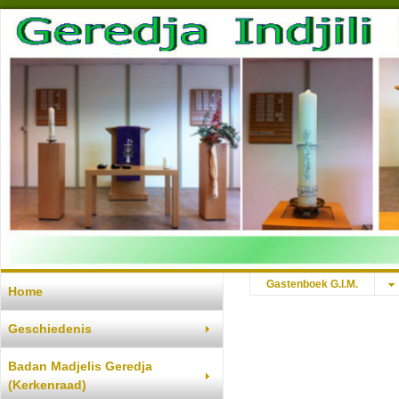
Gastenboek G.I.M.
Home
djemaat Venray
Geschiedenis
Badan Madjelis Geredja
(Kerkenraad)